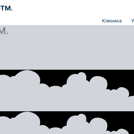
ФТМ.
Клиника
У
М.