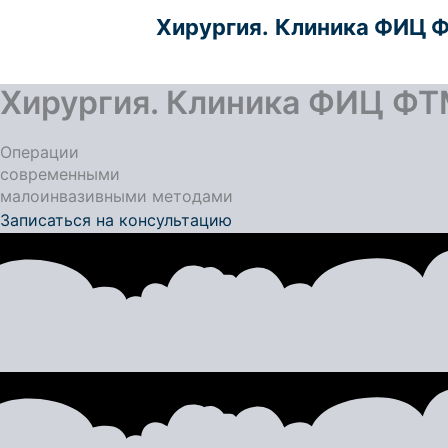
Перейти
Хирургия.
Клиника ФИЦ 
к
содержимому
Хирургия. Клиника ФИЦ ФТ
Операции
современными
малоинвазивными методами
Записаться на консультацию